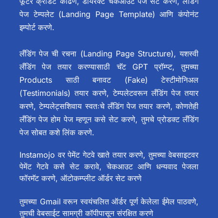
फूटर क्रेडिट काढणे, डायरेक्ट चेकआउट पेज सेट करणे, लँडिंग
पेज टेम्पलेट (Landing Page Template) आणि कंपोनंट
इम्पोर्ट करणे.
लँडिंग पेज ची रचना (Landing Page Structure), यशस्वी
लँडिंग पेज तयार करण्यासाठी चॅट GPT प्रॉम्प्ट,
तुमच्या
Products साठी बनावट (Fake) टेस्टीमोनिअल
(Testimonials) तयार करणे, टेम्पलेटवरून लँडिंग पेज तयार
करणे, टेम्पलेट्सशिवाय स्वतःचे लँडिंग पेज तयार करणे, कोणतेही
लँडिंग पेज होम पेज म्हणून कसे सेट करणे, तुमचे प्रोडक्ट लँडिंग
पेज सोबत कशे लिंक करणे.
Instamojo वर पेमेंट गेटवे खाते तयार करणे, तुमच्या वेबसाइटवर
पेमेंट गेटवे कसे सेट करावे, चेकआउट आणि धन्यवाद पेजला
फॉरमॅट करणे, ऑटोकम्प्लीट ऑर्डर सेट करणे
तुमच्या Gmail वरून स्वयंचलित ऑर्डर पूर्ण केलेला ईमेल पाठवणे,
तुमची वेबसाईट सामग्री कॉपीपासून संरक्षित करणे