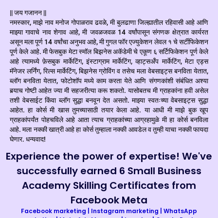
|| जय गजानन ||
नमस्कार, माझे नाव मनोज गोपाळराव ढवळे, मी बुलढाणा जिल्ह्यातील रहिवासी आहे आणि
माझ्या गावाचे नाव शेगाव आहे, मी जवळजवळ 14 वर्षांपासून संगणक क्षेत्रात कार्यरत
असून मला पूर्ण 14 वर्षांचा अनुभव आहे, मी गुगल फॉर एज्युकेशन लेवल १ चे सर्टीफिकेशन
पूर्ण केले आहे. मी फेसबुक मेटा स्मॉल बिझनेस अकॅडेमी चे एकूण ६ सर्टिफिकेशन पूर्ण केले
आहे त्यामध्ये फ़ेसबुक मार्केटिंग, इंस्टाग्राम मार्केटिंग, व्हाट्सअँप मार्केटिंग, मेटा एड्स
मॅनेजर लर्निंग, रिल्स मार्केटिंग, बिझनेस ग्रोविंग व तसेच मला वेबसाइट्स बनविता येतात,
ब्लॉग बनविता येतात, फोटोशॉप मध्ये काम करता येते आणि संगणकांशी संबंधित अश्या
बर्‍याच गोष्टी आहेत ज्या मी सहजरीत्या करू शकतो. यासोबतच मी ग्राहकांना हवी असेल
तशी वेबसाईट किंवा ब्लॉग सुद्धा बनवून देत असतो. माझ्या स्वतःच्या वेबसाइट्स सुद्धा
आहेत. हा कोर्स मी खास तुमच्यासाठी तयार केला आहे. या आधी मी माझे बुक खूप
ग्राहकांपर्यंत पोहचविले आहे आता त्याच ग्राहकांच्या आग्रहामुळे मी हा कोर्स बनविला
आहे. मला नक्की खात्री आहे हा कोर्स तुम्हाला नक्की आवडेल व तुम्ही याचा नक्की फायदा
घेणार. धन्यवाद!
Experience the power of expertise! We've
successfully earned 6 Small Business
Academy Skilling Certificates from
Facebook Meta
Facebook marketing | Instagram marketing | WhatsApp