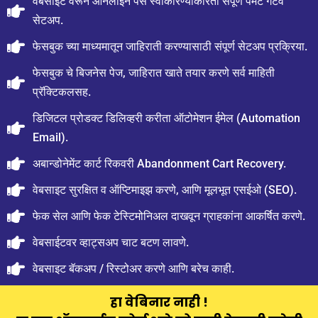
वेबसाईट वरून ऑनलाईन पैसे स्वीकारण्याकरिता संपूर्ण पेमेंट गेटवे
सेटअप.
फेसबुक च्या माध्यमातून जाहिराती करण्यासाठी संपूर्ण सेटअप प्रक्रिया.
फेसबुक चे बिजनेस पेज, जाहिरात खाते तयार करणे सर्व माहिती
प्रॅक्टिकलसह.
डिजिटल प्रोडक्ट डिलिव्हरी करीता ऑटोमेशन ईमेल (Automation
Email).
अबान्डोनेमेंट कार्ट रिकवरी Abandonment Cart Recovery.
वेबसाइट सुरक्षित व ऑप्टिमाइझ करणे, आणि मूलभूत एसईओ (SEO).
फेक सेल आणि फेक टेस्टिमोनिअल दाखवून ग्राहकांना आकर्षित करणे.
वेबसाईटवर व्हाट्सअप चाट बटण लावणे.
वेबसाइट बॅकअप / रिस्टोअर करणे आणि बरेच काही.
हा वेबिनार नाही !