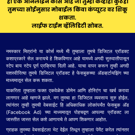
हा एक ऑनलाईन कोर्स आहे जो तुम्ही केव्हाही कुठेही
तुमच्या सोईनुसार मोबाईल किंवा कंप्यूटर वर शिकू
शकता.
लाईफ टाईम व्हॅलिडिटी सोबत.
नमस्कार मित्रांनो या कोर्स मध्ये मी तुम्हाला तुमचे डिजिटल प्रॉडक्ट
कशाप्रकारे सेल करायचे हे शिकविणार आहे यामध्ये अगदी सुरुवातीपासून
स्टेप बाय स्टेप पूर्ण प्रक्रिया दिली आहे. याचा वापर करून तुम्ही अगदी
यशस्वीरित्या तुमचे डिजिटल प्रॉडक्ट हे फेसबुकच्या ॲडव्हर्टायझिंग च्या
माध्यमातून सेल करू शकता.
याकरिता तुम्हाला फक्त एकवेळेस डोमेन आणि होस्टिंग चा खर्च करावा
लागणार आहे म्हणजे झाले. मग तुमचा हा डिजिटल व्यवसाय सुरु होईल.
त्यांनंतर तुम्ही तुमची वेबसाईट हि अधिकाधिक लोकांपर्यंत फेसबुक अ‍ॅड
(Facebook Ad) च्या माध्यमातून पोहचवूण आपल्या प्रॉडक्ट ला
जास्तीत जास्त सेल कशे आणायचे ते आपण शिकणार आहोत.
ग्राहक तुमच्या वेबसाईटला भेट देईल तिथून तुम्हाला पेमेंट करेल त्यांनतर