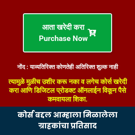
आता खरेदी करा
Purchase Now
नोंद : याव्यतिरिक्त कोणतेही अतिरिक्त शुल्क नाही
त्यामुळे मुळीच उशीर करू नका व लगेच कोर्स खरेदी
करा आणि डिजिटल प्रोडक्ट ऑनलाईन विकून पैसे
कमवायला शिका.
कोर्स बद्दल आम्हाला मिळालेला
ग्राहकांचा प्रतिसाद