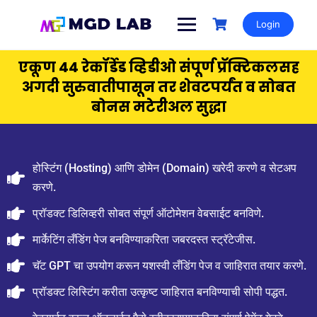
Login
एकूण 44 रेकॉर्डेड व्हिडीओ संपूर्ण प्रॅक्टिकलसह
अगदी सुरुवातीपासून तर शेवटपर्यंत व सोबत
बोनस मटेरीअल सुद्धा
होस्टिंग (Hosting) आणि डोमेन (Domain) खरेदी करणे व सेटअप
करणे.
प्रॉडक्ट डिलिव्हरी सोबत संपूर्ण ऑटोमेशन वेबसाईट बनविणे.
मार्केटिंग लँडिंग पेज बनविण्याकरिता जबरदस्त स्ट्रॅटेजीस.
चॅट GPT चा उपयोग करून यशस्वी लँडिंग पेज व जाहिरात तयार करणे.
प्रॉडक्ट लिस्टिंग करीता उत्कृष्ट जाहिरात बनविण्याची सोपी पद्धत.