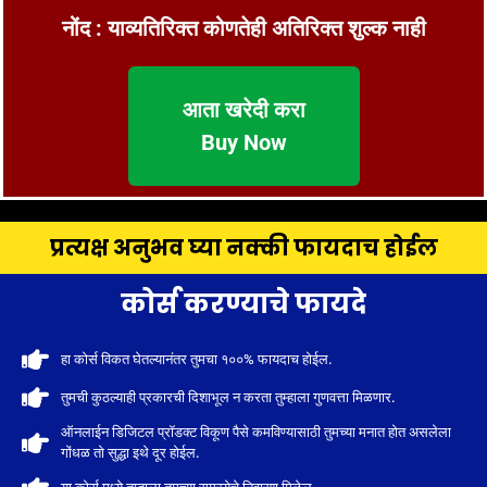
नोंद : याव्यतिरिक्त कोणतेही अतिरिक्त शुल्क नाही
आता खरेदी करा
Buy Now
प्रत्यक्ष अनुभव घ्या नक्की फायदाच होईल
कोर्स करण्याचे फायदे
हा कोर्स विकत घेतल्यानंतर तुमचा १००% फायदाच होईल.
तुमची कुठल्याही प्रकारची दिशाभूल न करता तुम्हाला गुणवत्ता मिळणार.
ऑनलाईन डिजिटल प्रॉडक्ट विकूण पैसे कमविण्यासाठी तुमच्या मनात होत असलेला
गोंधळ तो सुद्धा इथे दूर होईल.